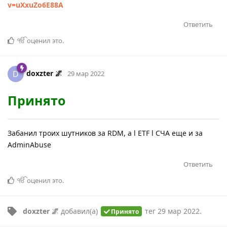
v=uXxuZo6E88A
Ответить
ੴ
оценил это
.
doxzter 🌌
D
29 мар 2022
Принято
Забанил троих шутников за RDM, а l ETF l СЧА еще и за
AdminAbuse
Ответить
ੴ
оценил это
.
doxzter 🌌
добавил(а)
тег
29 мар 2022
.
Принято