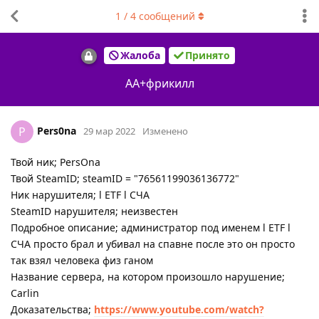
1
/
4
сообщений
Жалоба
Принято
АА+фрикилл
Pers0na
P
29 мар 2022
Изменено
Твой ник; PersOna
Твой SteamID; steamID = "76561199036136772"
Ник нарушителя; l ETF l CЧА
SteamID нарушителя; неизвестен
Подробное описание; администратор под именем l ETF l
CЧА просто брал и убивал на спавне после это он просто
так взял человека физ ганом
Название сервера, на котором произошло нарушение;
Carlin
Доказательства;
https://www.youtube.com/watch?