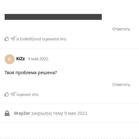
Ответить
ੴ
и
EviledGood
оценили это
.
KiZz
K
9 мая 2022
Твоя проблема решена?
Ответить
ੴ
оценил это
.
WayZer
закрыл(а) тему
9 мая 2022
.