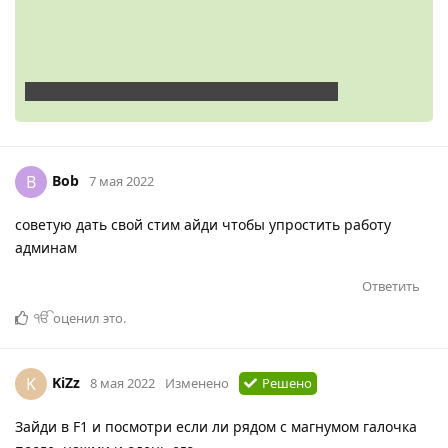
Bob
B
7 мая 2022
советую дать свой стим айди чтобы упростить работу
админам
Ответить
ੴ
оценил это
.
KiZz
K
8 мая 2022
Изменено
Решено
Зайди в F1 и посмотри если ли рядом с магнумом галочка