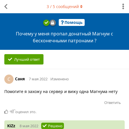
3
/
5
сообщений
Помощь
Почему у меня пропал донатный Магнум с
бесконечными патронами ?
Лучший ответ
Саня
С
7 мая 2022
Изменено
Помогите я захожу на сервер и вижу одна Магнума нету
Ответить
ੴ
оценил это
.
KiZz
8 мая 2022
Решено