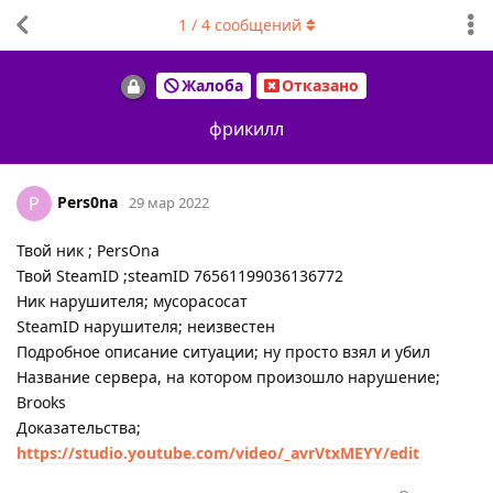
1
/
4
сообщений
Жалоба
Отказано
фрикилл
Pers0na
P
29 мар 2022
Твой ник ; PersOna
Твой SteamID ;steamID 76561199036136772
Ник нарушителя; мусорасосат
SteamID нарушителя; неизвестен
Подробное описание ситуации; ну просто взял и убил
Название сервера, на котором произошло нарушение;
Brooks
Доказательства;
https://studio.youtube.com/video/_avrVtxMEYY/edit