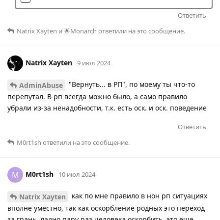
Ответить
Natrix Xayten
и
🌟Monarch
ответили на это сообщение.
Natrix Xayten
9 июл 2024
"Вернуть... в РП", по моему ты что-то
AdminAbuse
перепутал. В рп всегда можно было, а само правило
убрали из-за ненадобности, т.к. есть оск. и оск. поведение
Ответить
M0rt1sh
ответили на это сообщение.
M0rt1sh
M
10 июл 2024
как по мне правило в нон рп ситуациях
Natrix Xayten
вполне уместно, так как оскорбление родных это переход
за грань, ладно пару раз человека оскорбить, это еще