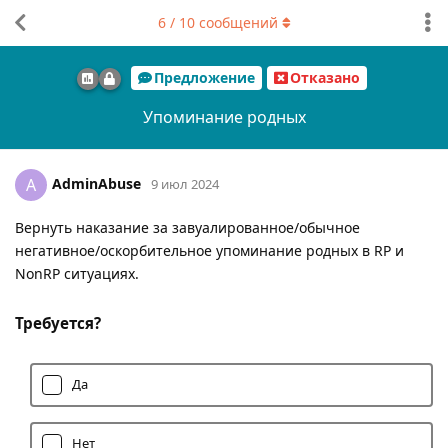
6
/
10
сообщений
Предложение
Отказано
Упоминание родных
AdminAbuse
A
9 июл 2024
Вернуть наказание за завуалированное/обычное
негативное/оскорбительное упоминание родных в RP и
NonRP ситуациях.
Требуется?
Да
Нет