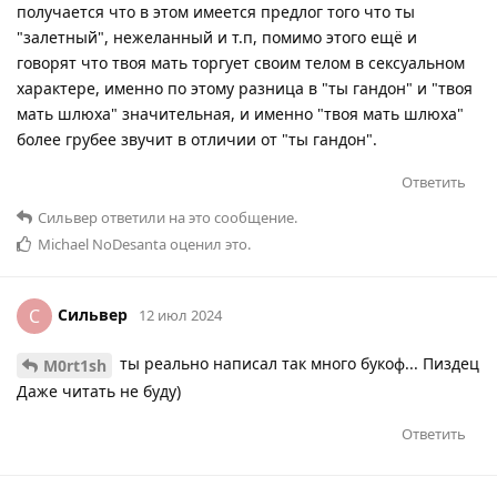
получается что в этом имеется предлог того что ты
"залетный", нежеланный и т.п, помимо этого ещё и
говорят что твоя мать торгует своим телом в сексуальном
характере, именно по этому разница в "ты гандон" и "твоя
мать шлюха" значительная, и именно "твоя мать шлюха"
более грубее звучит в отличии от "ты гандон".
Ответить
Сильвер
ответили на это сообщение.
Michael NoDesanta
оценил это
.
Сильвер
С
12 июл 2024
ты реально написал так много букоф... Пиздец
M0rt1sh
Даже читать не буду)
Ответить