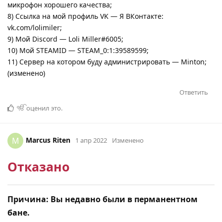
микрофон хорошего качества;
8) Ссылка на мой профиль VK — Я ВКонтакте:
vk.com/lolimiler;
9) Мой Discord — Loli Miller#6005;
10) Мой STEAMID — STEAM_0:1:39589599;
11) Сервер на котором буду администрировать — Minton;
(изменено)
Ответить
ੴ
оценил это
.
Marcus Riten
M
1 апр 2022
Изменено
Отказано
Причина: Вы недавно были в перманентном
бане.