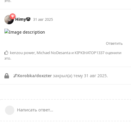
это
.
Himy🤡
31 авг 2025
Ответить
kenzou power
,
Michael NoDesanta
и
КІРКІНАТОР1337
оценили
это
.
🌌Korobka/doxzter
закрыл(а) тему
31 авг 2025
.
Написать ответ...