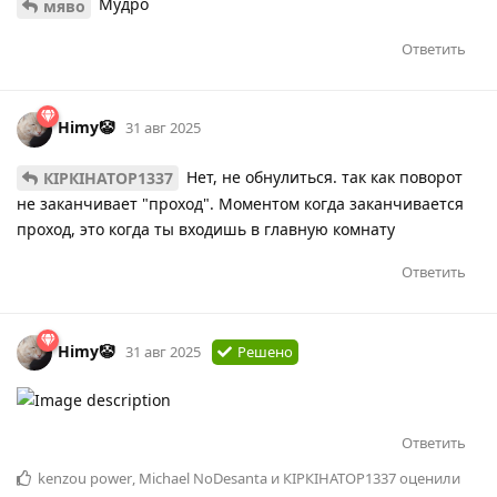
Мудро
мяво
Ответить
Himy🤡
31 авг 2025
Нет, не обнулиться. так как поворот
КІРКІНАТОР1337
не заканчивает "проход". Моментом когда заканчивается
проход, это когда ты входишь в главную комнату
Ответить
Himy🤡
31 авг 2025
Решено
Ответить
kenzou power
,
Michael NoDesanta
и
КІРКІНАТОР1337
оценили