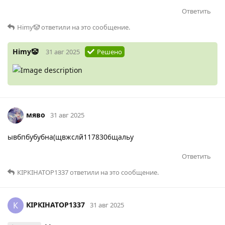
Ответить
Himy🤡
ответили на это сообщение.
Himy🤡
31 авг 2025
Решено
мяво
31 авг 2025
ывбпбубубна(щвжслй1178306щальу
Ответить
КІРКІНАТОР1337
ответили на это сообщение.
КІРКІНАТОР1337
К
31 авг 2025