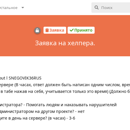
стальное
Заявка
Принято
Заявка на хелпера.
llout l SNEGOVIK36RUS
сервере (В часах, ответ должен быть написан одним числом, вр
 в табе нажав на себя, учитывается только это время) (Должно 
нистратора? - Помогать людям и наказывать нарушителей
дминистратором на другом проекте? - нет
те в день на сервере? (в часах) - 3-6