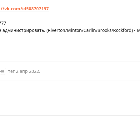
://vk.com/id508707197
777
 администрировать. (Riverton/Minton/Carlin/Brooks/Rockford) - 
тег
2 апр 2022
.
но
.