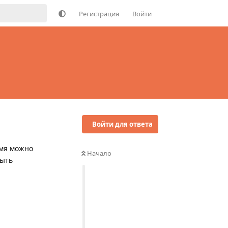
Регистрация
Войти
Войти для ответа
емя можно
Начало
быть