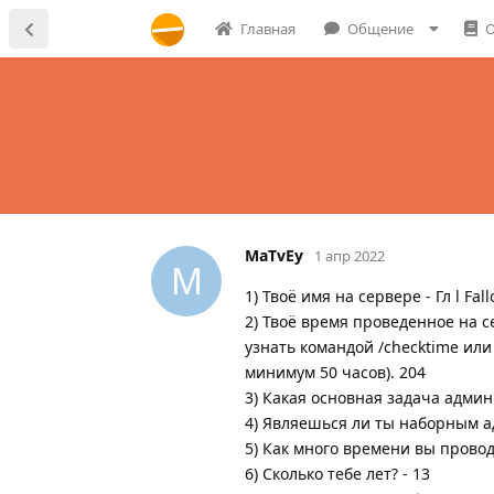
Главная
Общение
О
MaTvEy
1 апр 2022
M
1) Твоё имя на сервере - Гл l Fa
2) Твоё время проведенное на 
узнать командой /checktime или
минимум 50 часов). 204
3) Какая основная задача адми
4) Являешься ли ты наборным а
5) Как много времени вы проводи
6) Сколько тебе лет? - 13