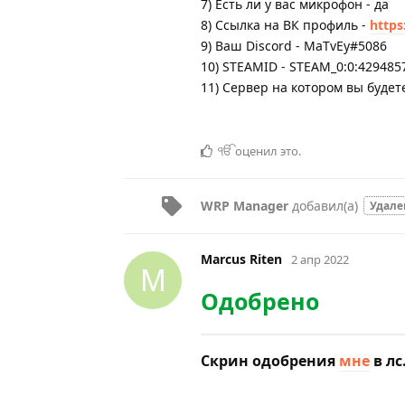
7) Есть ли у вас микрофон - да
8) Ссылка на ВК профиль -
https
9) Ваш Discord - MaTvEy#5086
10) STEAMID - STEAM_0:0:429485
11) Сервер на котором вы будете
ੴ
оценил это
.
WRP Manager
добавил(а)
Удале
Marcus Riten
2 апр 2022
M
Одобрено
Скрин одобрения
мне
в лс