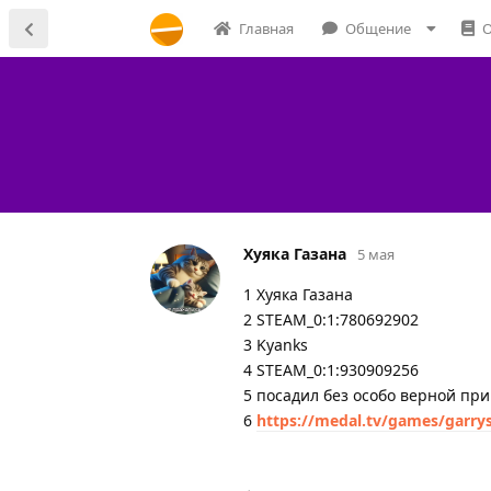
Главная
Общение
О
Хуяка Газана
5 мая
1 Хуяка Газана
2 STEAM_0:1:780692902
3 Kyanks
4 STEAM_0:1:930909256
5 посадил без особо верной при
6
https://medal.tv/games/garr