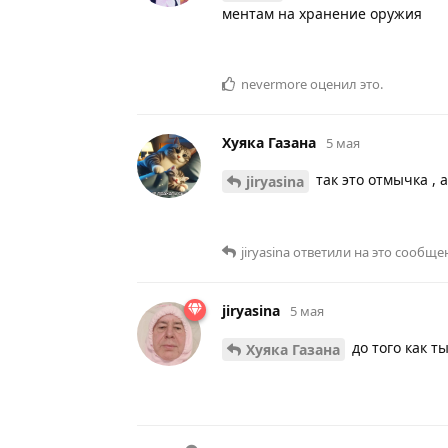
ментам на хранение оружия
nevermore
оценил это
.
Хуяка Газана
5 мая
так это отмычка , 
jiryasina
jiryasina
ответили на это сообще
jiryasina
5 мая
до того как т
Хуяка Газана