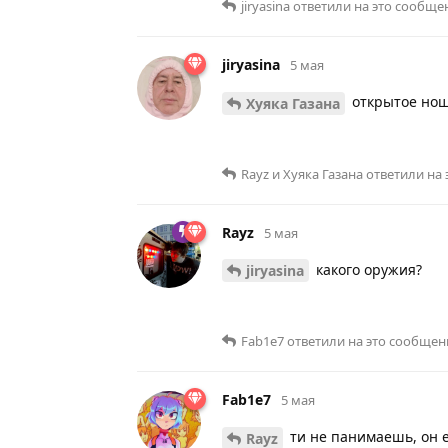
jiryasina
ответили на это сообще
jiryasina
5 мая
открытое нош
Хуяка Газана
Rayz
и
Хуяка Газана
ответили на 
Rayz
5 мая
какого оружия?
jiryasina
Fab1e7
ответили на это сообщен
Fab1e7
5 мая
ти не панимаешь, он е
Rayz