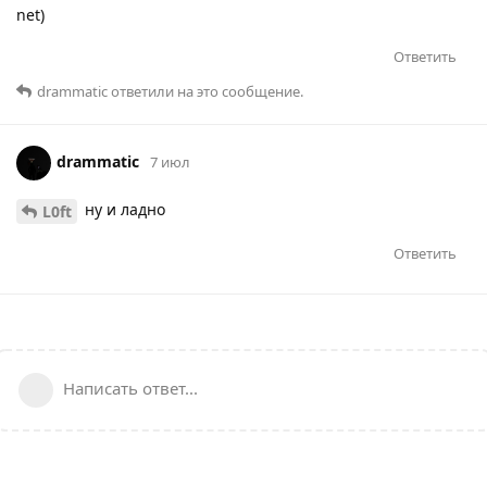
net)
Ответить
drammatic
ответили на это сообщение.
drammatic
7 июл
ну и ладно
L0ft
Ответить
Написать ответ...