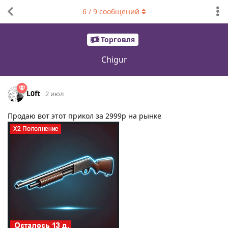
6
/
9
сообщений
Торговля
Chigur
L0ft
2 июл
Продаю вот этот прикол за 2999р на рынке