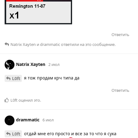
Ответить
Natrix Xayten
и
drammatic
ответили на это сообщение.
Natrix Xayten
2 июл
я тож продам крч типа да
L0ft
Ответить
L0ft
оценил это
.
drammatic
6 июл
отдай мне его просто и все за то что я сука
L0ft