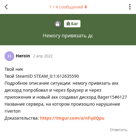
1
/
4
сообщений
Баг
Немогу привязать дс
Heroin
H
2 апр 2022
Твой ник
Твой SteamID STEAM_0:1:612635590
Подробное описание ситуации: немогу привязать акк
дискорд попробовал и через браузер и через
приложения и новый акк создавал дискорд Bager15#6127
Название сервера, на котором произошло нарушение
riverton
Доказательства:
https://imgur.com/a/nFqdQpu
Ответить