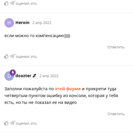
ੴ
оценил это
.
Heroin
H
2 апр 2022
если можно то компенсацию)))))
Ответить
ੴ
оценил это
.
doxzter 🌌
D
2 апр 2022
Заполни пожалуйста по
этой форме
и прикрепи туда
четвертым пунктом ошибку из консоли, которая у тебя
есть, но ты не показал ее на видео
Ответить
ੴ
оценил это
.