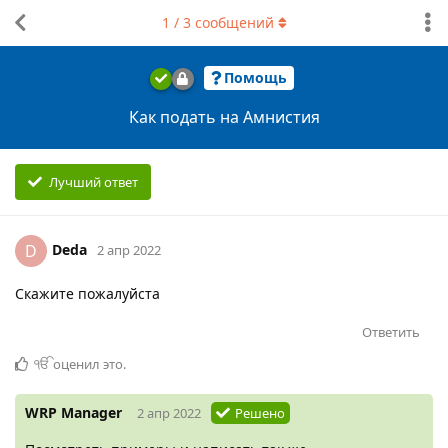
1
/
3
сообщений
Помощь
Как подать на Амнистия
Лучший ответ
Deda
D
2 апр 2022
Скажите пожалуйста
Ответить
ੴ
оценил это
.
WRP Manager
2 апр 2022
Решено