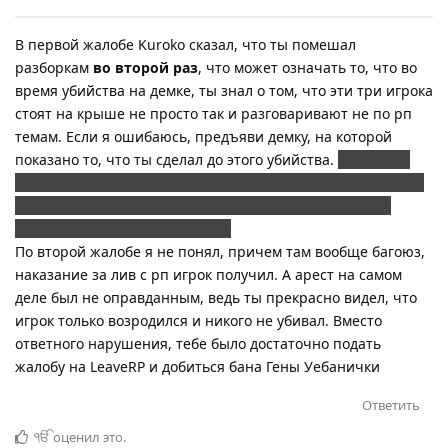
В первой жалобе Kuroko сказал, что ты помешал
разборкам
во второй раз
, что может означать то, что во
время убийства на демке, ты знал о том, что эти три игрока
стоят на крыше не просто так и разговаривают не по рп
темам. Если я ошибаюсь, предъяви демку, на которой
показано то, что ты сделал до этого убийства.
Это все не
учитывая того, что в принципе ты убивал не с расстояния
и прекрасно понимал, что там проходит разборка. Не
нужно говорить, что это не так
По второй жалобе я не понял, причем там вообще багоюз,
наказание за лив с рп игрок получил. А арест на самом
деле был не оправданным, ведь ты прекрасно видел, что
игрок только возродился и никого не убивал. Вместо
ответного нарушения, тебе было достаточно подать
жалобу на LeaveRP и добиться бана Гены Уебанички
Ответить
ੴ
оценил это
.