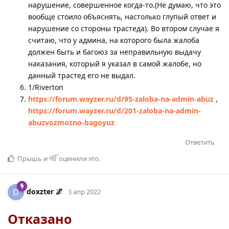
нарушение, совершенное когда-то.(Не думаю, что это
вообще стоило объяснять, настолько глупый ответ и
нарушение со стороны трастеда). Во втором случае я
считаю, что у админа, на которого была жалоба
должен быть и багоюз за неправильную выдачу
наказания, который я указал в самой жалобе, но
данный трастед его не выдал.
1/Riverton
https://forum.wayzer.ru/d/95-zaloba-na-admin-abuz
,
https://forum.wayzer.ru/d/201-zaloba-na-admin-
abuzvozmozno-bagoyuz
Ответить
Прышь
и
ੴ
оценили это
.
doxzter 🌌
D
3 апр 2022
Отказано