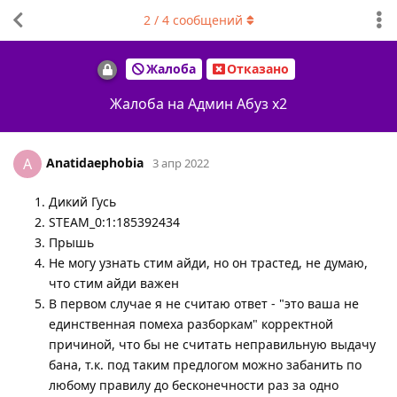
2
/
4
сообщений
Жалоба
Отказано
Жалоба на Админ Абуз х2
Anatidaephobia
A
3 апр 2022
Дикий Гусь
STEAM_0:1:185392434
Прышь
Не могу узнать стим айди, но он трастед, не думаю,
что стим айди важен
В первом случае я не считаю ответ - "это ваша не
единственная помеха разборкам" корректной
причиной, что бы не считать неправильную выдачу
бана, т.к. под таким предлогом можно забанить по
любому правилу до бесконечности раз за одно