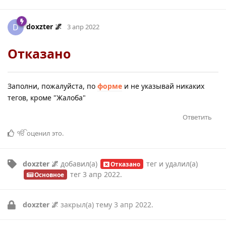
doxzter 🌌
D
3 апр 2022
Отказано
Заполни, пожалуйста, по
форме
и не указывай никаких
тегов, кроме "Жалоба"
Ответить
ੴ
оценил это
.
doxzter 🌌
добавил(а)
тег
и удалил(а)
Отказано
тег
3 апр 2022
.
Основное
doxzter 🌌
закрыл(а) тему
3 апр 2022
.