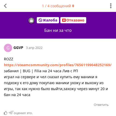
1
/
4
сообщений
Жалоба
Отказано
Бан ни за что
GGVP
G
3 апр 2022
ROZZ
https://steamcommunity.com/profiles/76561199048252169/
забанил | BUG | Filia на 24 часа Лив с РП
играл на сервере и чел сказал купить ему маники я
подхожу к его дому покупаю маники ухожу и выхожу из
игры, так как нужно было выйти,захожу через минут 20 и
бан на 24 часа
Ответить
ੴ
оценил это
.