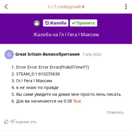
3
/
7
сообщений
Жалоба
Принято
Жалоба на Гл l Fera l Максим
Great britain-Великобритания
G
7 апр 2022
Error Error Error Error(ProkillTimeYT)
STEAM_0:1:610255636
Гл l Fera l Максим
я не знаю по правде
Вы сами увидите на дэмке мне просто лень писать
Док-ва начинаются на 0:38
Тык
Ответить
ੴ
оценил это
.