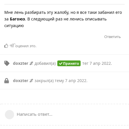
Мне лень разбирать эту жалобу, но я все таки забанил его
за
Багоюз
. В следующий раз не ленись описывать
ситуацию
Ответить
ੴ
оценил это
.
doxzter 🌌
добавил(а)
тег
7 апр 2022
.
Принято
doxzter 🌌
закрыл(а) тему
7 апр 2022
.
Написать ответ...