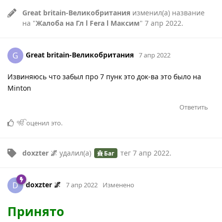
Great britain-Великобритания
изменил(а) название
на "
Жалоба на Гл l Fera l Максим
"
7 апр 2022
.
Great britain-Великобритания
G
7 апр 2022
Извиняюсь что забыл про 7 пунк это док-ва это было на
Minton
Ответить
ੴ
оценил это
.
doxzter 🌌
удалил(а)
тег
7 апр 2022
.
Баг
doxzter 🌌
D
7 апр 2022
Изменено
Принято