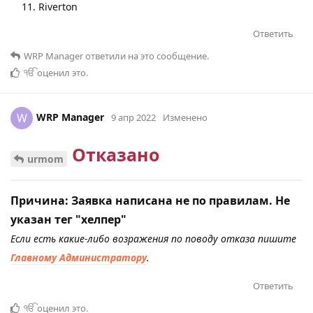
Riverton
Ответить
WRP Manager
ответили на это сообщение.
ੴ
оценил это
.
WRP Manager
W
9 апр 2022
Изменено
Отказано
urmom
Причина: Заявка написана не по правилам. Не
указан тег "хелпер"
Если есть какие-либо возражения по поводу отказа пишите
Главному Администратору
.
Ответить
ੴ
оценил это
.