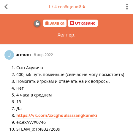
1
/
4
сообщений
Заявка
Отказано
Хелпер.
urmom
U
8 апр 2022
Сын Акулича
400, мб чуть поменьше (сейчас не могу посмотреть)
Помогать игрокам и отвечать на их вопросы.
Нет.
4 часа в среднем
13
Да
https://vk.com/zxcghoulsssrangkaneki
ex.ex//vv#0746
STEAM_0:1:483272639