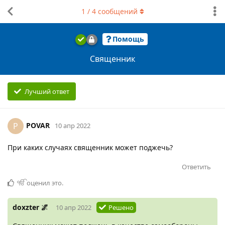
1
/
4
сообщений
Помощь
Священник
Лучший ответ
POVAR
P
10 апр 2022
При каких случаях священник может поджечь?
Ответить
ੴ
оценил это
.
doxzter 🌌
10 апр 2022
Решено