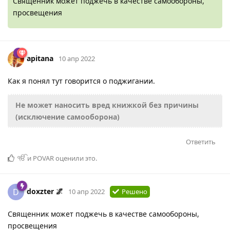
Священник может поджечь в качестве самообороны,
просвещения
apitana
10 апр 2022
Как я понял тут говорится о поджигании.
Не может наносить вред книжкой без причины
(исключение самооборона)
Ответить
ੴ
и
POVAR
оценили это
.
doxzter 🌌
D
10 апр 2022
Решено
Священник может поджечь в качестве самообороны,
просвещения