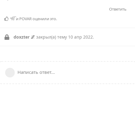
Ответить
ੴ
и
POVAR
оценили это
.
doxzter 🌌
закрыл(а) тему
10 апр 2022
.
Написать ответ...