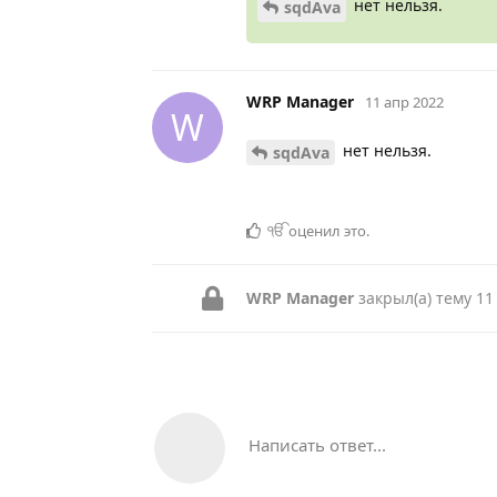
нет нельзя.
sqdAva
WRP Manager
11 апр 2022
W
нет нельзя.
sqdAva
ੴ
оценил это
.
WRP Manager
закрыл(а) тему
11
Написать ответ...