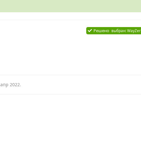
Решено
выбран:
WayZer
 апр 2022
.