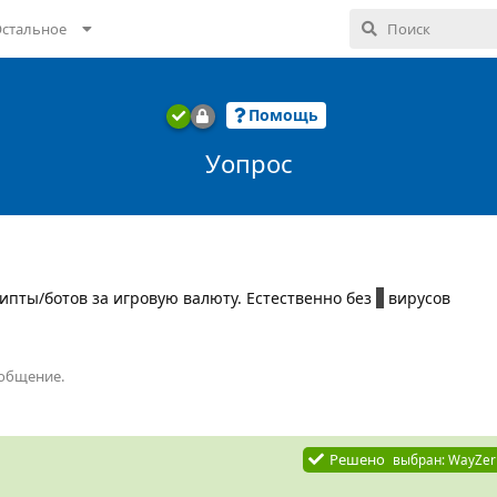
стальное
Помощь
Уопрос
ипты/ботов за игровую валюту. Естественно без
с
вирусов
ообщение.
Решено
выбран:
WayZer