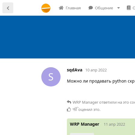
Главная
Общение
О
sqdAva
10 апр 2022
S
Можно ли продавать python скр
WRP Manager
ответили на это с
ੴ
оценил это
.
WRP Manager
11 апр 2022