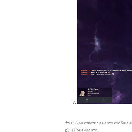
POVAR
ответили на это сообщен
ੴ
оценил это
.