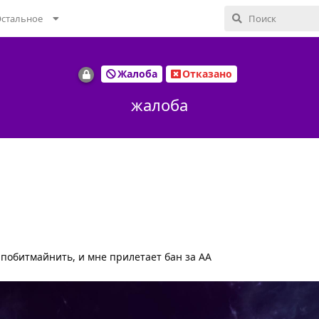
стальное
Жалоба
Отказано
жалоба
 побитмайнить, и мне прилетает бан за АА