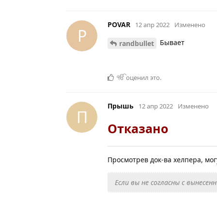
POVAR
12 апр 2022
Изменено
P
Бывает
randbullet
ੴ
оценил это
.
Прышь
12 апр 2022
Изменено
П
Отказано
Просмотрев док-ва хелпера, мог
Если вы не согласны с вынес