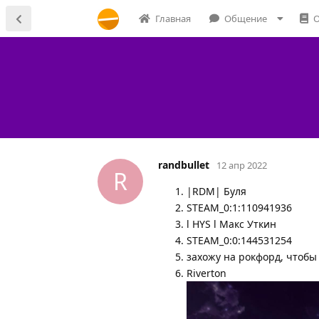
Главная
Общение
О
randbullet
12 апр 2022
R
|RDM| Буля
STEAM_0:1:110941936
l HYS l Макс Уткин
STEAM_0:0:144531254
захожу на рокфорд, чтобы
Riverton