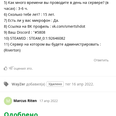
5) Как много времени вы проводите в день на сервере? (в
часах) : 3-6 ч.
6) Сколько тебе лет? : 15 лет.
7) Есть ли у вас микрофон : Да.
8) Ссылка на ВК профиль : vk.com/smertshdot
9) Ваш Discord : ''#5808
10) STEAMID : STEAM_0:1:92646082
11) Сервер на котором вы будете администрировать :
(Riverton)
Ответить
ੴ
оценил это
.
WayZer
добавил(а)
тег
16 апр 2022
.
Удалено
Marcus Riten
M
17 апр 2022
Одобрено