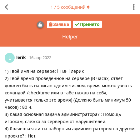
1
/
5
сообщений
Заявка
Принято
Helper
lerik
L
16 апр 2022
1) Твоё имя на сервере: l TBF l лерик
2) Твоё время проведенное на сервере (В часах, ответ
должен быть написан одним числом, время можно узнать
командой /checktime или в табе нажав на себя,
учитывается только это время) (Должно быть минимум 50
часов) : 80 ч.
3) Какая основная задача администратора? : Помощь
игрокам, слежка за сервером от нарушителей.
4) Являешься ли ты наборным администратором на другом
проекте? : Нет.