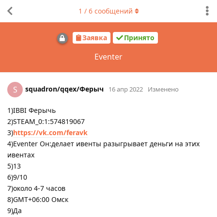
1
/
6
сообщений
Заявка
Принято
Eventer
squadron/qqex/Ферыч
S
16 апр 2022
Изменено
1)IBBI Ферычь
2)STEAM_0:1:574819067
3)
https://vk.com/feravk
4)Eventer Он:делает ивенты разыгрывает деньги на этих
ивентах
5)13
6)9/10
7)около 4-7 часов
8)GMT+06:00 Омск
9)Да