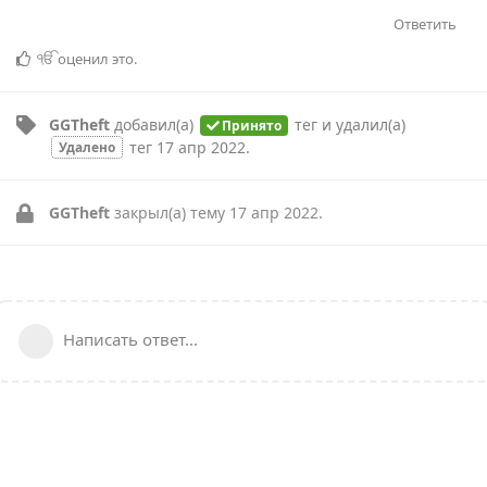
Ответить
ੴ
оценил это
.
GGTheft
добавил(а)
тег
и удалил(а)
Принято
тег
17 апр 2022
.
Удалено
GGTheft
закрыл(а) тему
17 апр 2022
.
Написать ответ...