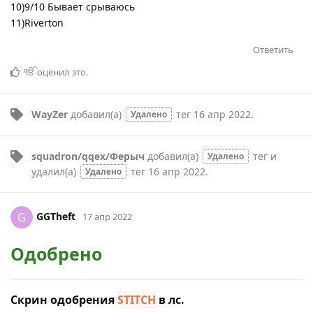
10)9/10 Бывает срываюсь
11)Riverton
Ответить
ੴ
оценил это
.
WayZer
добавил(а)
тег
16 апр 2022
.
Удалено
squadron/qqex/Ферыч
добавил(а)
тег
и
Удалено
удалил(а)
тег
16 апр 2022
.
Удалено
GGTheft
G
17 апр 2022
Одобрено
Скрин одобрения
STITCH
в лс.