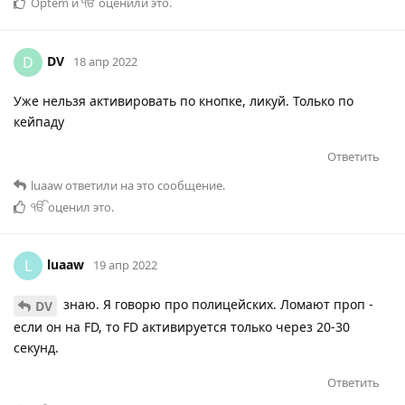
Optem
и
ੴ
оценили это
.
DV
D
18 апр 2022
Уже нельзя активировать по кнопке, ликуй. Только по
кейпаду
Ответить
luaaw
ответили на это сообщение.
ੴ
оценил это
.
luaaw
L
19 апр 2022
знаю. Я говорю про полицейских. Ломают проп -
DV
если он на FD, то FD активируется только через 20-30
секунд.
Ответить