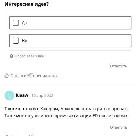
Интересная идея?
Да
Нет
Опрос завершён.
Ответить
Optem
и
ੴ
оценили это
.
luaaw
L
16 апр 2022
Также кстати и с Хакером, можно легко застрять в пропах.
Тоже можно увеличить время активации FD после взлома
Ответить