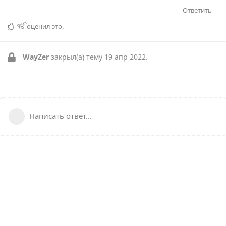
Ответить
ੴ
оценил это
.
WayZer
закрыл(а) тему
19 апр 2022
.
Написать ответ...