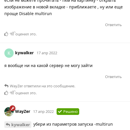
если не можете прочитать - пкм на картинку - открыть
изображение в новой вкладке - приближаете , ну или еще
проще Disable multirun
Ответить
ੴ
оценил это
.
kywalker
K
17 апр 2022
я вообще ни на какой сервер не могу зайти
Ответить
WayZer
ответили на это сообщение.
ੴ
оценил это
.
WayZer
17 апр 2022
Решено
убери из параметров запуска -multirun
kywalker