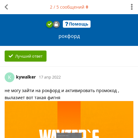
2
/
5
сообщений
Помощь
рокфорд
Лучший ответ
kywalker
K
17 апр 2022
не могу зайти на рокфорд и активировать промокод ,
вылазиет вот такая фигня