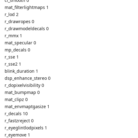
cl_smooth 0
mat_filterlightmaps 1
r_lod 2
r_drawropes 0
r_drawmodeldecals 0
r_mmx 1
mat_specular 0
mp_decals 0
r_sse 1
r_sse2 1
blink_duration 1
dsp_enhance_stereo 0
r_dopixelvisibility 0
mat_bumpmap 0
mat_clipz 0
mat_envmaptgasize 1
r_decals 10
r_fastzreject 0
r_eyeglintlodpixels 1
r_eyemove 1