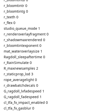
r_bloomtintr 0
r_bloomtintg 0
r_teeth 0
r_flex 0
studio_queue_mode 1
r_renderoverlayfragment 0
r_shadowmaxrendered 0
r_bloomtintexponent 0
mat_wateroverlaysize 1
Ragdoll_sleepaftertime 0
r_RainSimulate 0
R_maxnewsamples 2
r_staticprop_lod 3
rope_averagelight 0
r_drawbatchdecals 0
G_ragdoll_lvfadespeed 1
G_ragdoll_fadespeed 1
cl_tfa_fx_impact_enabled 0
cl_tfa_fx_gasblur 0