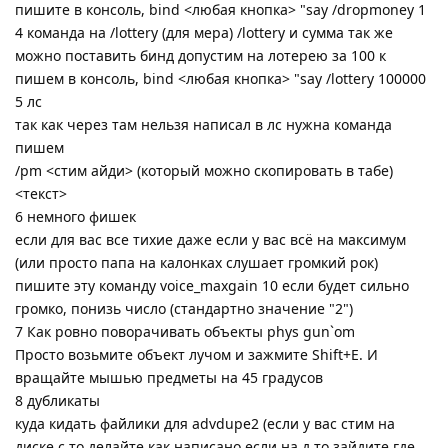
пишите в консоль, bind <любая кнопка> "say /dropmoney 1
4 команда на /lottery (для мера) /lottery и сумма так же
можно поставить бинд допустим на лотерею за 100 к
пишем в консоль, bind <любая кнопка> "say /lottery 100000
5 лс
так как через там нельзя написал в лс нужна команда
пишем
/pm <стим айди> (который можно скопировать в табе)
<текст>
6 немного фишек
если для вас все тихие даже если у вас всё на максимум
(или просто папа на калонках слушает громкий рок)
пишите эту команду voice_maxgain 10 если будет сильно
громко, понизь число (стандартно значение "2")
7 Как ровно поворачивать объекты phys gun`om
Просто возьмите объект лучом и зажмите Shift+E. И
вращайте мышью предметы на 45 градусов
8 дубликаты
куда кидать файлики для advdupe2 (если у вас стим на
диске с то делайте как написано если на д то зайдите где