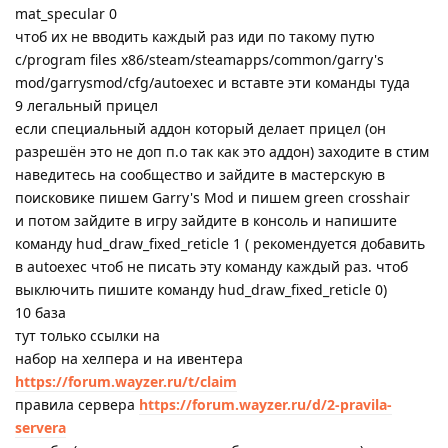
mat_specular 0
чтоб их не вводить каждый раз иди по такому путю
c/program files x86/steam/steamapps/common/garry's
mod/garrysmod/cfg/autoexec и вставте эти команды туда
9 легальный прицел
если специальный аддон который делает прицел (он
разрешён это не доп п.о так как это аддон) заходите в стим
наведитесь на сообщество и зайдите в мастерскую в
поисковике пишем Garry's Mod и пишем green crosshair
и потом зайдите в игру зайдите в консоль и напишите
команду hud_draw_fixed_reticle 1 ( рекомендуется добавить
в autoexec чтоб не писать эту команду каждый раз. чтоб
выключить пишите команду hud_draw_fixed_reticle 0)
10 база
тут только ссылки на
набор на хелпера и на ивентера
https://forum.wayzer.ru/t/claim
правила сервера
https://forum.wayzer.ru/d/2-pravila-
servera