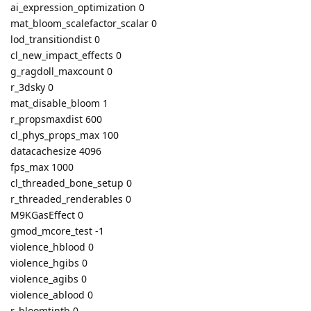
ai_expression_optimization 0
mat_bloom_scalefactor_scalar 0
lod_transitiondist 0
cl_new_impact_effects 0
g_ragdoll_maxcount 0
r_3dsky 0
mat_disable_bloom 1
r_propsmaxdist 600
cl_phys_props_max 100
datacachesize 4096
fps_max 1000
cl_threaded_bone_setup 0
r_threaded_renderables 0
M9KGasEffect 0
gmod_mcore_test -1
violence_hblood 0
violence_hgibs 0
violence_agibs 0
violence_ablood 0
r_bloomtintb 0