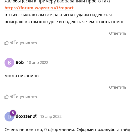
жалобы (если к примеру вас забанили просто так)
https://forum.wayzer.ru/t/report
в этих ссылках вам всё разъяснят удачи надеюсь я
выиграю в этом конкурсе и надеюсь я чем то хоть помог
Ответить
ੴ
оценил это
.
Bob
B
18 апр 2022
много писанины
Ответить
ੴ
оценил это
.
doxzter 🌌
D
18 апр 2022
Очень непонятно, 0 оформления. Оформи пожалуйста гайд