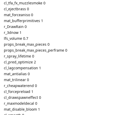
cl_tfa_fx_muzzlesmoke 0
cl_ejectbrass 0
mat_forceaniso 0
mat_bufferprimitives 1
r_DrawRain 0
r_3dnow 1
lfs_volume 0.7
props_break_max_pieces 0
props_break_max_pieces_perframe 0
r_spray_lifetime 0
cl_pred_optimize 2
cl_lagcompensation 1
mat_antialias 0
mat_trilinear 0
r_cheapwaterend 0
cl_forcepreload 1
cl_drawspawneffect 0
r_maxmodeldecal 0
mat_disable_bloom 1