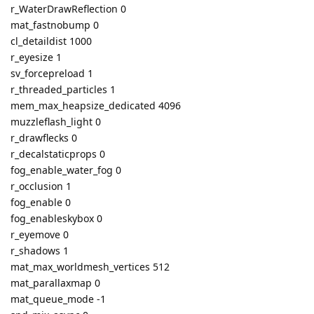
r_WaterDrawReflection 0
mat_fastnobump 0
cl_detaildist 1000
r_eyesize 1
sv_forcepreload 1
r_threaded_particles 1
mem_max_heapsize_dedicated 4096
muzzleflash_light 0
r_drawflecks 0
r_decalstaticprops 0
fog_enable_water_fog 0
r_occlusion 1
fog_enable 0
fog_enableskybox 0
r_eyemove 0
r_shadows 1
mat_max_worldmesh_vertices 512
mat_parallaxmap 0
mat_queue_mode -1