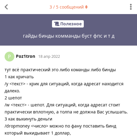
3
/
5
сообщений
Полезное
гайды бинды комманды буст фпс и т д
Poz1tron
P
18 апр 2022
тут всё практический это либо команды либо бинды
1 как кричать
/y <текст> - крик для ситуаций, когда адресат находится
далеко.
2 шепот
/w <текст> - шепот. Для ситуаций, когда адресат стоит
практически вплотную, а толпа не должна Вас услышать.
3 как выкинуть деньги
/dropmoney <число> можно по фану поставить бинд
который выкидывает 1 доллар,