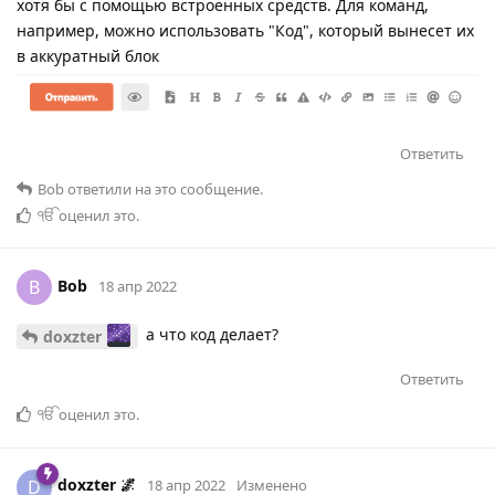
хотя бы с помощью встроенных средств. Для команд,
например, можно использовать "Код", который вынесет их
в аккуратный блок
Ответить
Bob
ответили на это сообщение.
ੴ
оценил это
.
Bob
B
18 апр 2022
а что код делает?
doxzter
Ответить
ੴ
оценил это
.
doxzter 🌌
D
18 апр 2022
Изменено