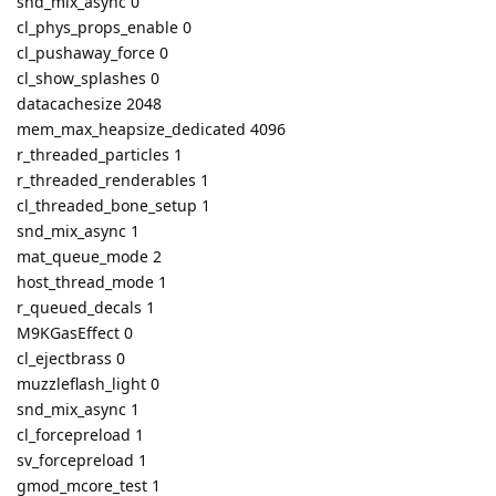
snd_mix_async 0
cl_phys_props_enable 0
cl_pushaway_force 0
cl_show_splashes 0
datacachesize 2048
mem_max_heapsize_dedicated 4096
r_threaded_particles 1
r_threaded_renderables 1
cl_threaded_bone_setup 1
snd_mix_async 1
mat_queue_mode 2
host_thread_mode 1
r_queued_decals 1
M9KGasEffect 0
cl_ejectbrass 0
muzzleflash_light 0
snd_mix_async 1
cl_forcepreload 1
sv_forcepreload 1
gmod_mcore_test 1