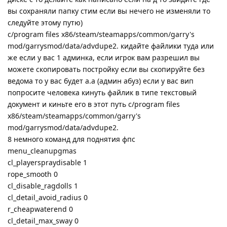
вы сохраняли папку стим если вы нечего не изменяли то
следуйте этому путю)
c/program files x86/steam/steamapps/common/garry's
mod/garrysmod/data/advdupe2. кидайте файлики туда или
же если у вас 1 админка, если игрок вам разрешил вы
можете скопировать постройку если вы скопируйте без
ведома то у вас будет а.а (админ абуз) если у вас вип
попросите человека кинуть файлик в типе текстовый
документ и киньте его в этот путь c/program files
x86/steam/steamapps/common/garry's
mod/garrysmod/data/advdupe2.
8 немного команд для поднятия фпс
menu_cleanupgmas
cl_playerspraydisable 1
rope_smooth 0
cl_disable_ragdolls 1
cl_detail_avoid_radius 0
r_cheapwaterend 0
cl_detail_max_sway 0