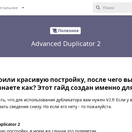
стальное
Полезное
Advanced Duplicator 2
оили красивую постройку, после чего вы
 знаете как? Этот гайд создан именно для
ь, что для использования дубликатора вам нужен V.I.P. Если у 
ать сведения снизу. Но если его нету - то пожалуйста.
licator 2
ю постройку, в моем же случаи это пулеметик.