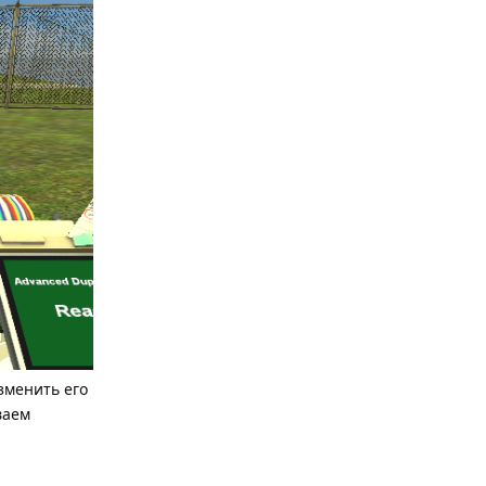
зменить его
ваем