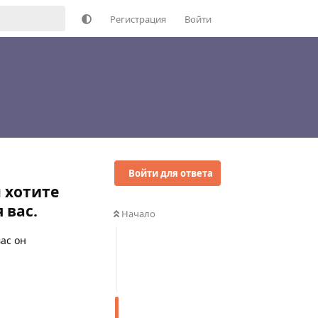
Регистрация
Войти
Войти для ответа
 хотите
 вас.
Начало
вас он