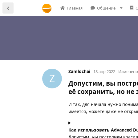
Главная
Общение
О
Zamlochai
18 апр 2022
Изменено
Z
Допустим, вы постр
её сохранить, но не
И так, для начала нужно понимат
имеется, можете даже не открыв
Как использовать Advanced Dup
Допустим, мы построили красиву