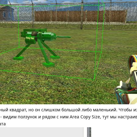
леный квадрат, но он слишком большой либо маленький. Чтобы и
2 - видим ползунок и рядом с ним Area Copy Size, тут мы настраи
ата