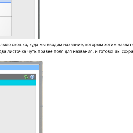
сплыло окошко, куда мы вводим название, которым хотим назват
два листочка чуть правее поля для названия, и готово! Вы сох