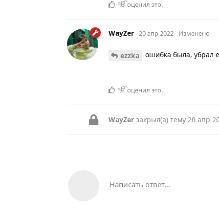
ੴ
оценил это
.
WayZer
20 апр 2022
Изменено
ошибка была, убрал 
ezzka
ੴ
оценил это
.
WayZer
закрыл(а) тему
20 апр 2
Написать ответ...