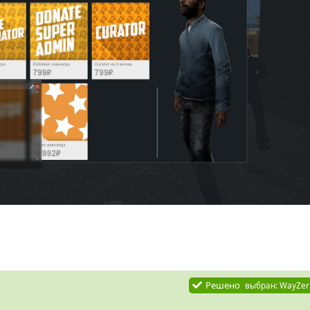
Решено
выбран:
WayZer