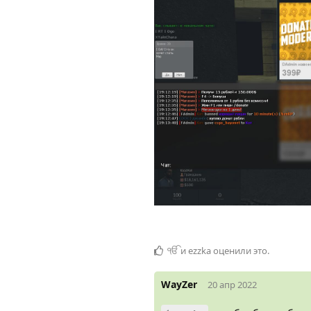
ੴ
и
ezzka
оценили это
.
WayZer
20 апр 2022