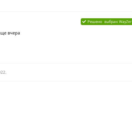
Решено
выбран:
WayZer
еще вчера
022
.