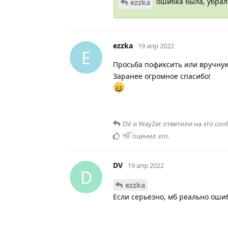
ошибка была, убрал
ezzka
ezzka
19 апр 2022
E
Просьба пофиксить или вручную
Заранее огромное спасибо!
DV
и
WayZer
ответили на это со
ੴ
оценил это
.
DV
19 апр 2022
D
ezzka
Если серьезно, мб реально оши