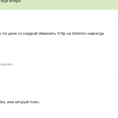
 еще вчера
 по цене со скидкой обменять 319р на DAdmin навсегда.
общение.
бка, или хитрый план.