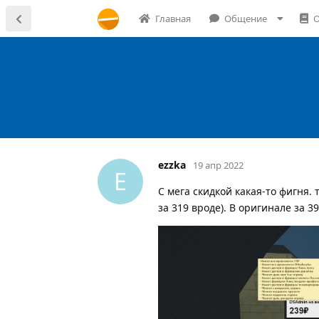
Главная
Общение
О
ezzka
19 апр 2022
E
С мега скидкой какая-то фигня. 
за 319 вроде). В оригинале за 3