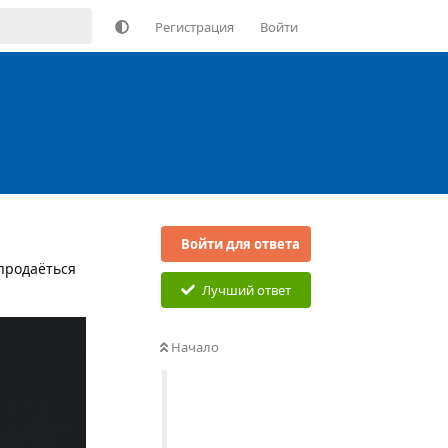
Регистрация
Войти
Войти для ответа
 продаёться
Лучший ответ
Начало