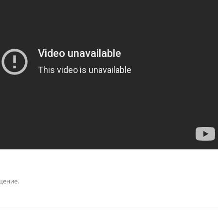
щение.