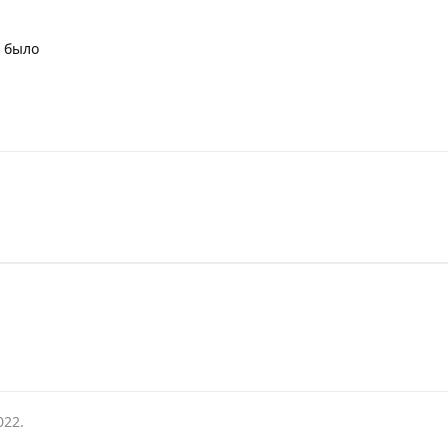
 было
022
.