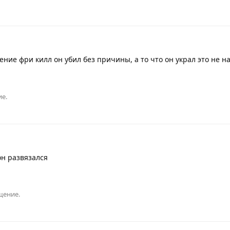
ение фри килл он убил без причины, а то что он украл это не 
ие.
он развязался
щение.