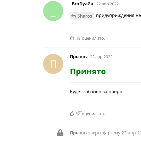
_BroDyaGa
22 апр 2022
_
придуприждения не
Sharos
ੴ
оценил это
.
Прышь
22 апр 2022
П
Принято
Будет забанен за нонрп.
ੴ
оценил это
.
Прышь
закрыл(а) тему
22 апр 2