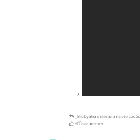
_BroDyaGa
ответили на это сооб
ੴ
оценил это
.