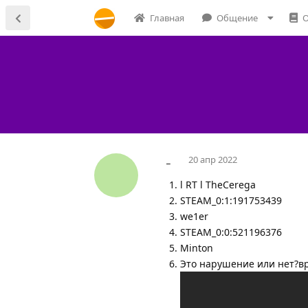
Главная
Общение
О
_
20 апр 2022
l RT l TheCerega
STEAM_0:1:191753439
we1er
STEAM_0:0:521196376
Minton
Это нарушение или нет?в