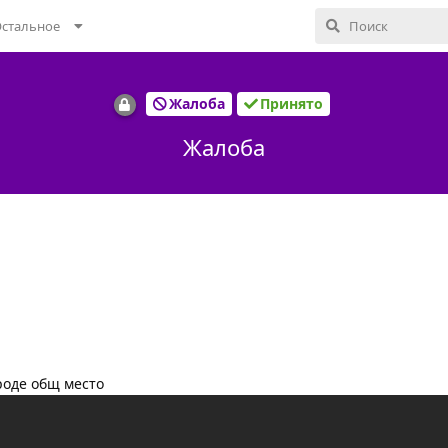
стальное
Жалоба
Принято
Жалоба
роде общ место