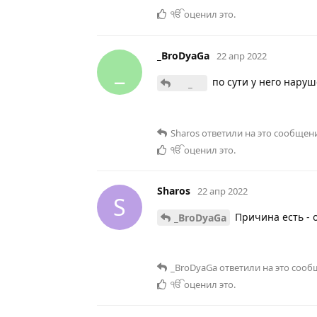
ੴ
оценил это
.
_BroDyaGa
22 апр 2022
_
по сути у него наруш
_
Sharos
ответили на это сообщен
ੴ
оценил это
.
Sharos
22 апр 2022
S
Причина есть - 
_BroDyaGa
_BroDyaGa
ответили на это сооб
ੴ
оценил это
.