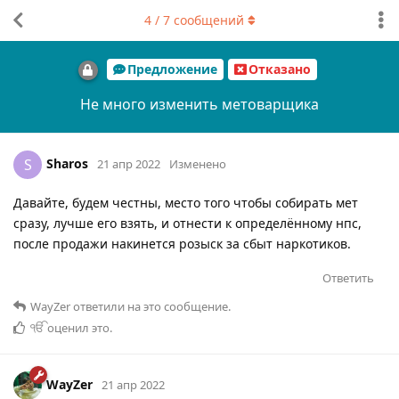
4
/
7
сообщений
Предложение
Отказано
Не много изменить метоварщика
Sharos
S
21 апр 2022
Изменено
Давайте, будем честны, место того чтобы собирать мет
сразу, лучше его взять, и отнести к определённому нпс,
после продажи накинется розыск за сбыт наркотиков.
Ответить
WayZer
ответили на это сообщение.
ੴ
оценил это
.
WayZer
21 апр 2022