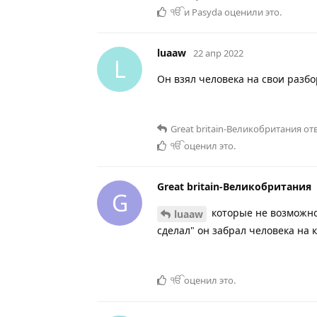
ੴ
и
Pasyda
оценили это
.
luaaw
22 апр 2022
L
Он взял человека на свои разбор
Great britain-Великобритания
отв
ੴ
оценил это
.
Great britain-Великобритания
G
которые не возможно 
luaaw
сделал" он забрал человека на 
ੴ
оценил это
.