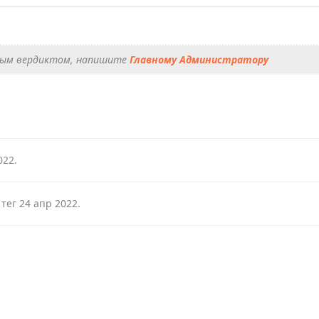
енным вердиктом, напишите
Главному Администратору
022
.
тег
24 апр 2022
.