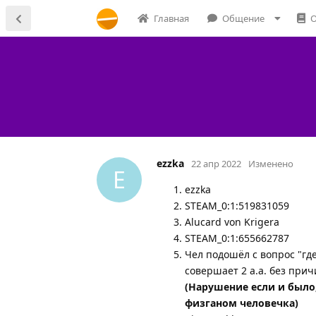
Главная
Общение
О
ezzka
22 апр 2022
Изменено
E
ezzka
STEAM_0:1:519831059
Alucard von Krigera
STEAM_0:1:655662787
Чел подошёл с вопрос "где 
совершает 2 а.а. без при
(Нарушение если и было, 
физганом человечка)