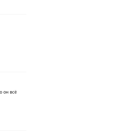
Ответить
о он всё
Ответить