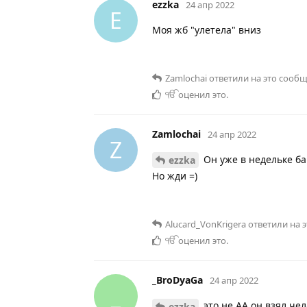
ezzka
24 апр 2022
E
Моя жб "улетела" вниз
Zamlochai
ответили на это сообщ
ੴ
оценил это
.
Zamlochai
24 апр 2022
Z
Он уже в недельке ба
ezzka
Но жди =)
Alucard_VonKrigera
ответили на 
ੴ
оценил это
.
_BroDyaGa
24 апр 2022
_
это не АА он взял че
ezzka