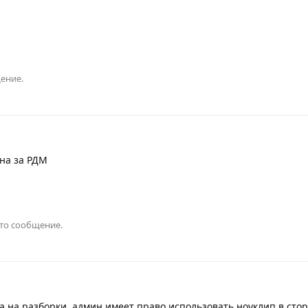
ение.
на за РДМ
это сообщение.
ла на разборки, админ имеет право использовать ноуклип в сто