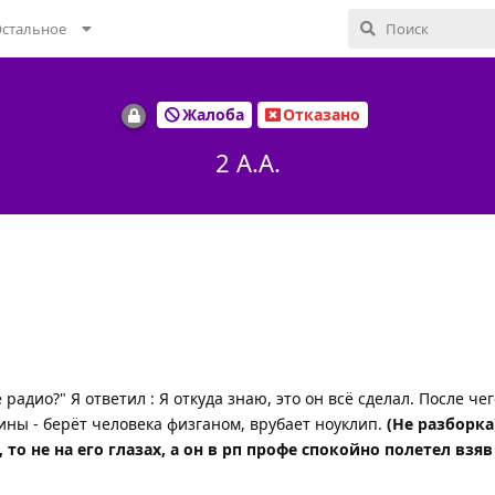
стальное
Жалоба
Отказано
2 A.A.
радио?" Я ответил : Я откуда знаю, это он всё сделал. После чег
чины - берёт человека физганом, врубает ноуклип.
(Не разборка
то не на его глазах, а он в рп профе спокойно полетел взяв