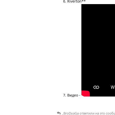
Riverton**
Видео -
_BroDyaGa
ответили на это сооб