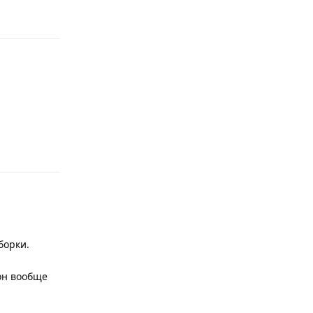
Ответить
борки.
 он вообще