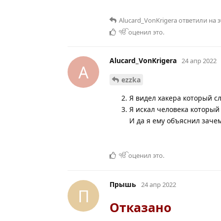
Alucard_VonKrigera
ответили на 
ੴ
оценил это
.
Alucard_VonKrigera
24 апр 2022
A
ezzka
Я видел хакера который сл
Я искал человека который 
И да я ему объяснил зачем
ੴ
оценил это
.
Прышь
24 апр 2022
П
Отказано