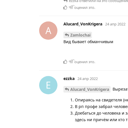
ezzka
ответили на это сообщение
ੴ
оценил это
.
Alucard_VonKrigera
24 апр 2022
A
Zamlochai
Вид бывает обманчивым
ੴ
оценил это
.
ezzka
24 апр 2022
E
Вырезат
Alucard_VonKrigera
Опираясь на свидетеля (не
В рп профе забрал челове
Доебаться до человека и 
здесь ни причём или кто т