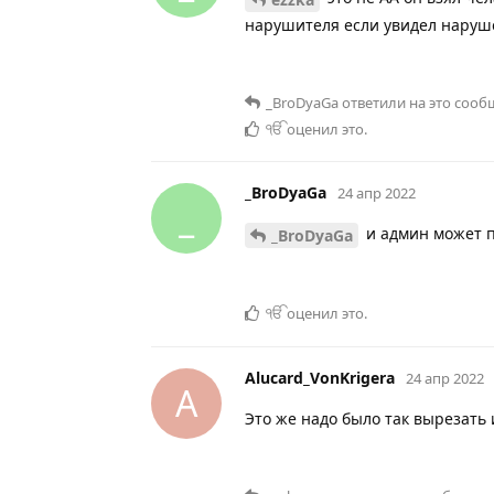
нарушителя если увидел наруш
_BroDyaGa
ответили на это сооб
ੴ
оценил это
.
_BroDyaGa
24 апр 2022
_
и админ может п
_BroDyaGa
ੴ
оценил это
.
Alucard_VonKrigera
24 апр 2022
A
Это же надо было так вырезать 