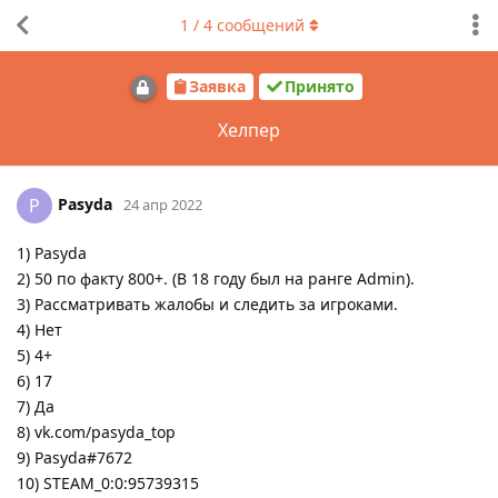
1
/
4
сообщений
Заявка
Принято
Хелпер
Pasyda
P
24 апр 2022
1) Pasyda
2) 50 по факту 800+. (В 18 году был на ранге Admin).
3) Рассматривать жалобы и следить за игроками.
4) Нет
5) 4+
6) 17
7) Да
8) vk.com/pasyda_top
9) Pasyda#7672
10) STEAM_0:0:95739315