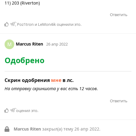
11) 203 (Riverton)
Ответить
ੴ
,
Poz1tron
и
LeMon4ik
оценили это
.
Marcus Riten
M
26 апр 2022
Одобрено
Скрин одобрения
мне
в лс.
На отправку скриншота у вас есть 12 часов.
Ответить
ੴ
оценил это
.
Marcus Riten
закрыл(а) тему
26 апр 2022
.