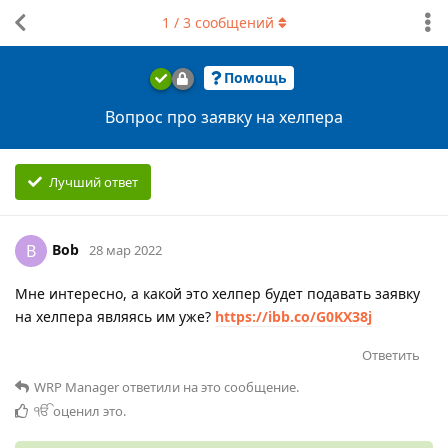
1
/
3
сообщений
Помощь
Вопрос про заявку на хелпера
Лучший ответ
Bob
B
28 мар 2022
Мне интересно, а какой это хелпер будет подавать заявку
на хелпера являясь им уже?
https://ibb.co/G0KX38j
Ответить
WRP Manager
ответили на это сообщение.
ੴ
оценил это
.