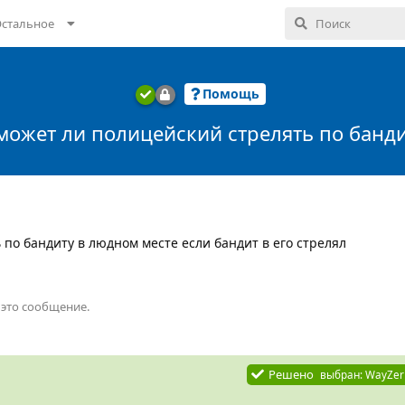
стальное
Помощь
может ли полицейский стрелять по банд
по бандиту в людном месте если бандит в его стрелял
 это сообщение.
Решено
выбран:
WayZer