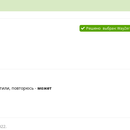
Решено
выбран:
WayZer
тили, повторюсь -
может
022
.