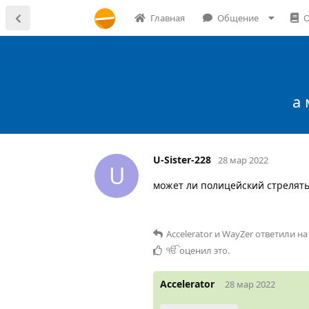
Главная
Общение
О
а 
U-Sister-228
28 мар 2022
U
может ли полицейский стрелять 
Accelerator
и
WayZer
ответили на
ੴ
оценил это
.
Accelerator
28 мар 2022