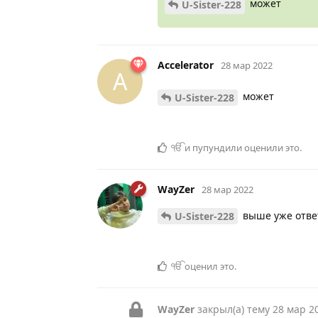
может
U-Sister-228
Accelerator
28 мар 2022
A
может
U-Sister-228
ੴ
и
пупундили
оценили это
.
WayZer
28 мар 2022
выше уже отве
U-Sister-228
ੴ
оценил это
.
WayZer
закрыл(а) тему
28 мар 2