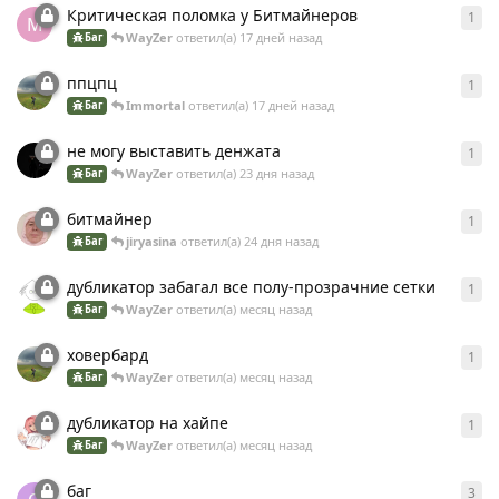
Критическая поломка у Битмайнеров
1
1
о
М
WayZer
ответил(а)
17 дней назад
Баг
ппцпц
1
1
о
Immоrtal
ответил(а)
17 дней назад
Баг
не могу выставить денжата
1
1
о
WayZer
ответил(а)
23 дня назад
Баг
битмайнер
1
1
о
jiryasina
ответил(а)
24 дня назад
Баг
дубликатор забагал все полу-прозрачние сетки
1
1
о
WayZer
ответил(а)
месяц назад
Баг
ховербард
1
1
о
WayZer
ответил(а)
месяц назад
Баг
дубликатор на хайпе
1
1
о
WayZer
ответил(а)
месяц назад
Баг
баг
3
3
о