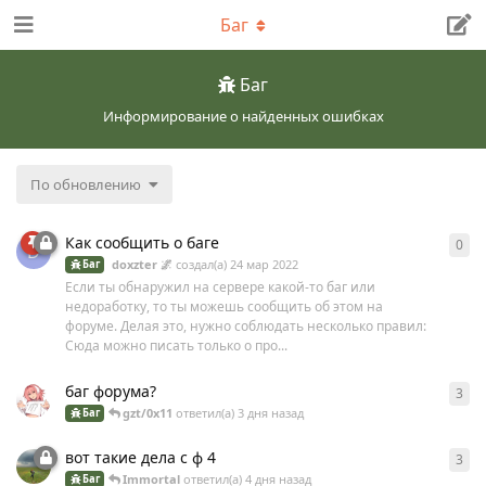
Баг
Баг
Информирование о найденных ошибках
По обновлению
Как сообщить о баге
0
0
о
D
doxzter 🌌
создал(а)
24 мар 2022
Баг
Если ты обнаружил на сервере какой-то баг или
недоработку, то ты можешь сообщить об этом на
форуме. Делая это, нужно соблюдать несколько правил:
Сюда можно писать только о про...
баг форума?
3
3
о
gzt/0x11
ответил(а)
3 дня назад
Баг
вот такие дела с ф 4
3
3
о
Immоrtal
ответил(а)
4 дня назад
Баг