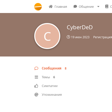
Главная
Общение
О
CyberDeD
C
19 июн 2023
Регистраци
Сообщения
8
Темы
6
Симпатии
Упоминания