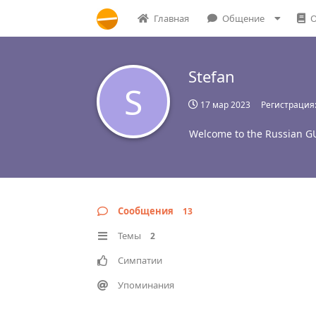
Главная
Общение
О
Stefan
S
17 мар 2023
Регистрация
Welcome to the Russian G
Сообщения
13
Темы
2
Симпатии
Упоминания