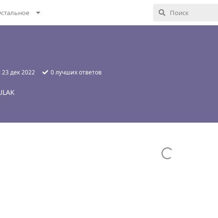
стальное
:
23 дек 2022
0
лучших ответов
ULAK