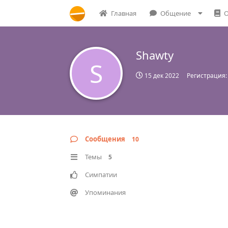
Главная
Общение
О
Shawty
S
15 дек 2022
Регистрация
Сообщения
10
Темы
5
Симпатии
Упоминания