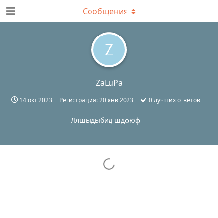
Сообщения
Z
ZaLuPa
14 окт 2023
Регистрация:
20 янв 2023
0
лучших ответов
Ллшыдыбид шдфюф