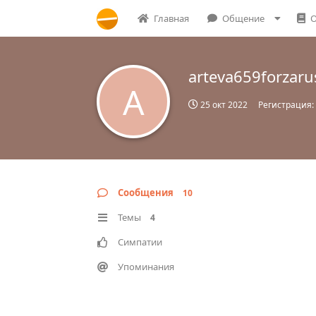
Главная
Общение
О
arteva659forzaru
A
25 окт 2022
Регистрация:
Сообщения
10
Темы
4
Симпатии
Упоминания