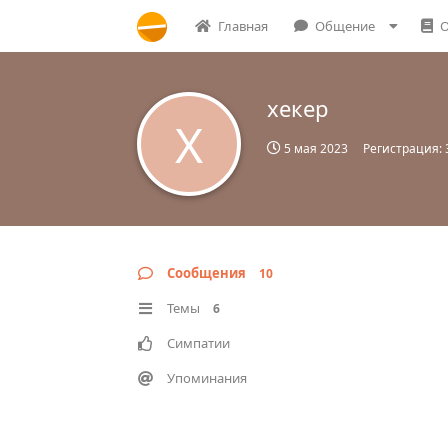
Главная
Общение
О
хекер
Х
5 мая 2023
Регистрация:
Сообщения
10
Темы
6
Симпатии
Упоминания