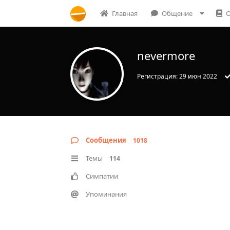
Главная
Общение
О
nevermore
Регистрация:
29 июн 2022
Сообщения
1018
Темы
114
Симпатии
Упоминания