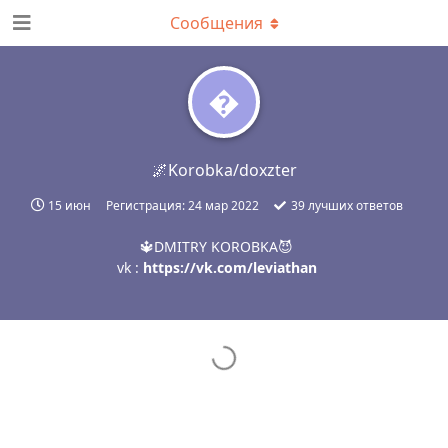
Сообщения

🌌Korobka/doxzter
15 июн
Регистрация:
24 мар 2022
39
лучших ответов
🔱DMITRY KOROBKA😈
vk :
https://vk.com/leviathan