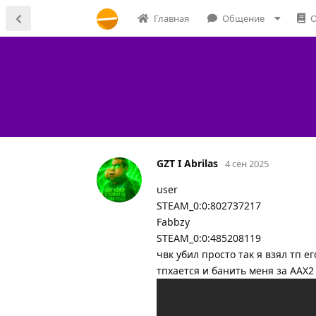
Главная
Общение
О
GZT I Abrilas
4 сен 2025
usеr
STEAM_0:0:802737217
Fabbzy
STEAM_0:0:485208119
чвк убил просто так я взял тп е
тпхается и банить меня за ААX2