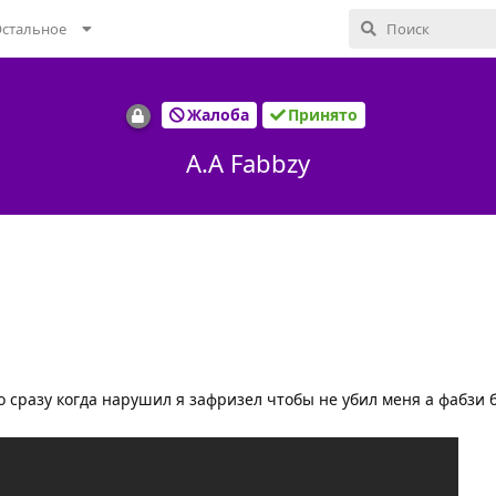
стальное
Жалоба
Принято
A.A Fabbzy
го сразу когда нарушил я зафризел чтобы не убил меня а фабзи 