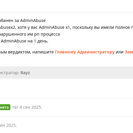
забанен за AdminAbuse
busex2, хотя у вас AdminAbuse x1, поскольку вы имели полное 
нарушенного им рп процесса
 AdminAbuse на 1 день.
нным вердиктом, напишите
Главному Администратору
или
Зам
истратор:
Rayz
тег
4 сен 2025
.
нято
сен 2025
.