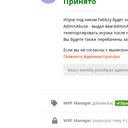
Принято
Игрок под ником Fabbzy будет 
AdminAbuse - выдал вам AdminA
телепортировать игрока после 
Вы будете также перебанены за
Если вы не согласны с вынесе
Главного Администратора
Вашу жалобу разобрал админ
WRP Manager
добавил(а)
При
WRP Manager
закрыл(а) тему
4 