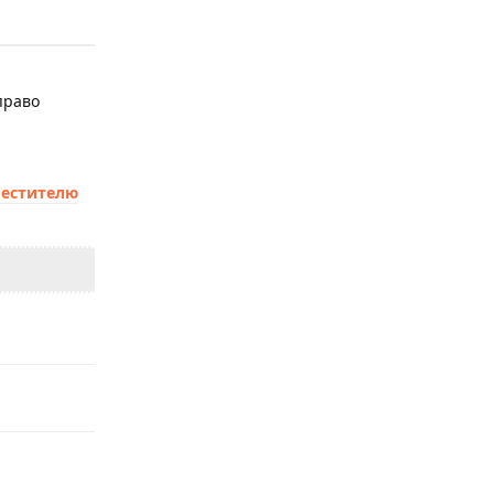
право
естителю
Ответить