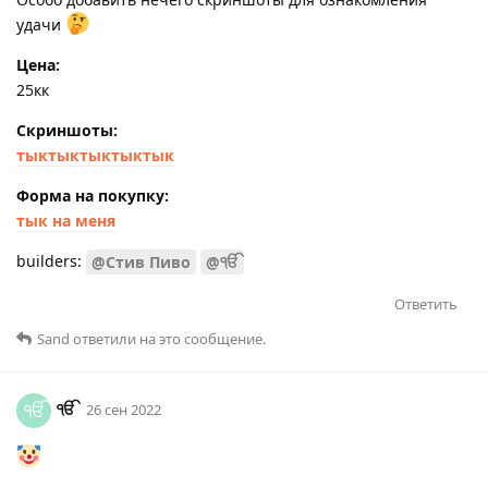
удачи
Цена:
25кк
Скриншоты:
тыктыктыктыктык
Форма на покупку:
тык на меня
builders:
@Стив Пиво
@ੴ
Ответить
Sаnd
ответили на это сообщение.
ੴ
ੴ
26 сен 2022