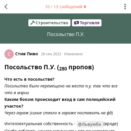
10
/
13
сообщений
Строительство
Торговля
Посольство П.У.
Стив Пиво
С
26 сен 2022
Изменено
Посольство П.У. (
пропов)
280
Что есть в посольстве?
Посольство было перемещено на место п.у. так что все
что в мэрии
Каким боком происходит вход в сам полицейский
участок?
Через гараж (синие стекло в гараже поставить на фд)
Интеллектуальная собственность -
(вроде)
@Львумба
Особо добавить нечего скриншоты для ознакомления