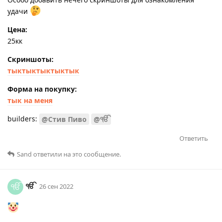
удачи
Цена:
25кк
Скриншоты:
тыктыктыктыктык
Форма на покупку:
тык на меня
builders:
@Стив Пиво
@ੴ
Ответить
Sаnd
ответили на это сообщение.
ੴ
ੴ
26 сен 2022