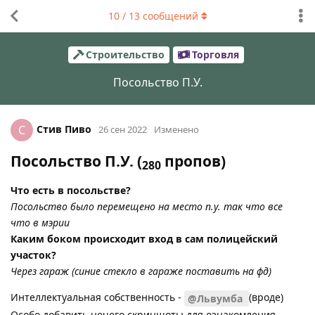
10
/
13
сообщений
Строительство
Торговля
Посольство П.У.
Стив Пиво
С
26 сен 2022
Изменено
Посольство П.У. (
пропов)
280
Что есть в посольстве?
Посольство было перемещено на место п.у. так что все
что в мэрии
Каким боком происходит вход в сам полицейский
участок?
Через гараж (синие стекло в гараже поставить на фд)
Интеллектуальная собственность -
(вроде)
@Львумба
Особо добавить нечего скриншоты для ознакомления